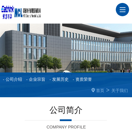
- 公司介绍
- 企业宗旨
- 发展历史
- 资质荣誉
>
首页
关于我们
公司简介
COMPANY PROFILE