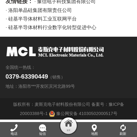
友情链接：
· 豫信电子科技集团有限公司
· 洛阳单晶硅集团有限责任公司
· 硅基半导体材料工业互联网平台
· 硅基半导体材料行业数字化转型促进中心
全国统一热线：
0379-63390449
（销售）
地址：洛阳市***开发区滨河北路99号
版权所有：麦斯克电子材料股份有限公司 备案号：
豫ICP备
20003388号-1
豫公网安备 41030502000517号
电话
短信
地图
刷新