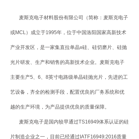
麦斯克电子材料股份有限公司（简称：麦斯克电子
或MCL）成立于1995年，位于中国洛阳国家高新技术
产业开发区，是一家集直拉单晶x硅、硅切磨片、硅抛
光片研发、生产和销售的高新技术企业。麦斯克电子
主要生产5、6、8英寸电路级单晶硅抛光片，先进的工
艺设备，齐全的检测手段，配置优良的厂务系统和优
越的生产环境，为产品提供优良的质量保障。
麦斯克电子是国内较早通过TS16949体系认证的硅
片制造企业之一，目前已经通过IATF16949:2016质量