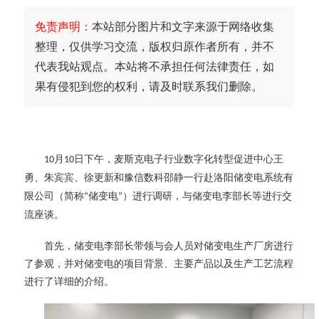
免责声明：
本站部分图片和文字来源于网络收集
整理，仅供学习交流，版权归原作者所有，并不
代表我站观点。本站将不承担任何法律责任，如
果有侵犯到您的权利，请及时联系我们删除。
月
日
下午
，麦斯克电子行业数字化转型促进中心王
10
1
0
勇、
朱宾宾、
徐更新
和
豫信数科邵静一行赴
洛阳储变电系统有
限公司
（简称
储变电
）
进行调研，
与储变电李部长
等进行交
“
”
流座谈
。
首先，储变电李部长带领与会人员对储变电生产厂房进行
了参观，并对储变电的项目背景、主要产品以及生产工艺流程
进行了详细的介绍。